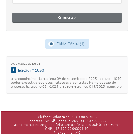
BUSCAR
Diário Oficial (1)
09/09/2025 às 15h51
Edição nº 1050
piranguinho/mg - terca-feira 09 de setembro de 2025 - edicao - 1050
poder executivo decretos licitacoes e contratos homologacao do
processo licitatorio 054/2025 pregao eletronico 019/2025 municipio
de piranguinho homolog…
Telefone: WhastApp (35) 99809-3052
Endereço: Av: Alf Renno, nº200 | CEP: 37508-000
Atendimento de Segunda-feira a Sexta-feira, das 08h às 16h 30min.
CNPJ: 18.192.906/0001-10
Piranguinho - MG