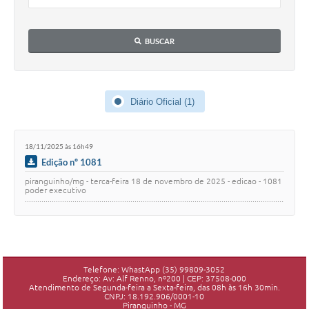
BUSCAR
Diário Oficial (1)
18/11/2025 às 16h49
Edição nº 1081
piranguinho/mg - terca-feira 18 de novembro de 2025 - edicao - 1081
poder executivo
........................................................................................................................................
…
Telefone: WhastApp (35) 99809-3052
Endereço: Av: Alf Renno, nº200 | CEP: 37508-000
Atendimento de Segunda-feira a Sexta-feira, das 08h às 16h 30min.
CNPJ: 18.192.906/0001-10
Piranguinho - MG