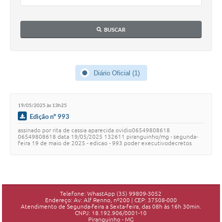
BUSCAR
Diário Oficial (1)
19/05/2025 às 13h25
Edição nº 993
assinado por rita de cassia aparecida ovidio06549808618
06549808618 data 19/05/2025 132611 piranguinho/mg - segunda-
feira 19 de maio de 2025 - edicao - 993 poder executivodecretos
decreto 863/2025 nomeia membros da comis…
Telefone: WhastApp (35) 99809-3052
Endereço: Av: Alf Renno, nº200 | CEP: 37508-000
Atendimento de Segunda-feira a Sexta-feira, das 08h às 16h 30min.
CNPJ: 18.192.906/0001-10
Piranguinho - MG