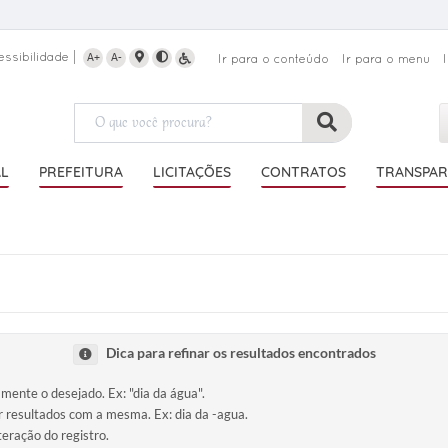
essibilidade
A+
A-
Ir para o conteúdo
Ir para o menu
AL
PREFEITURA
LICITAÇÕES
CONTRATOS
TRANSPAR
Dica para refinar os resultados encontrados
amente o desejado. Ex: "dia da água".
ir resultados com a mesma. Ex: dia da -agua.
teração do registro.