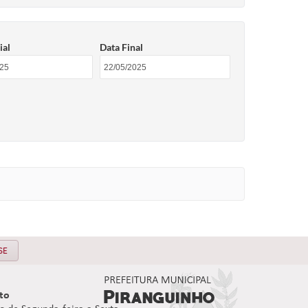
ial
Data Final
SE
to