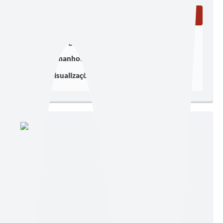
Ler online
Baixar
Postagem:
09/05/2025 às 16h13
Tamanho:
207,43 KB | 1 página
Visualizações:
241