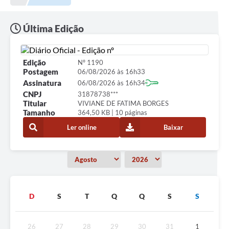
Última Edição
Edição
Nº 1190
Postagem
06/08/2026 às 16h33
Assinatura
06/08/2026 às 16h34
CNPJ
31878738***
Titular
VIVIANE DE FATIMA BORGES
Tamanho
364,50 KB | 10 páginas
Ler online
Baixar
D
S
T
Q
Q
S
S
26
27
28
29
30
31
1