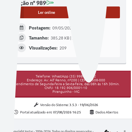
Edição nº 989
Ler online
Baixar
Postagem:
09/05/2025 às 10h44
Tamanho:
385,28 KB | 2 páginas
Visualizações:
209
Telefone: WhastApp (35) 99809-3052
Endereço: Av: Alf Renno, nº200 | CEP: 37508-000
Atendimento de Segunda-feira a Sexta-feira, das 08h às 16h 30min.
CNPJ: 18.192.906/0001-10
Piranguinho - MG
Versão do Sistema:
3.5.3 - 19/06/2026
Portal atualizado em:
07/08/2026 16:25
Dados Abertos
Copyright Instar - 2006-2026. Todos os direitos reservados -