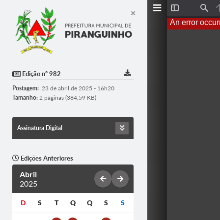
Toggle
Find
Sidebar
An error occur
Edição nº 982
Postagem:
23 de abril de 2025 - 16h20
Tamanho:
2 páginas (384,59 KB)
Assinatura Digital
Edições Anteriores
Abril
2025
D
S
T
Q
Q
S
S