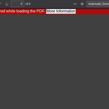
of 0
Previous
Next
Zoom
Zoom
Out
In
red while loading the PDF.
More Information