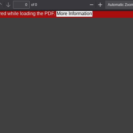
of 0
Previous
Next
Zoom
Zoom
Out
In
red while loading the PDF.
More Information