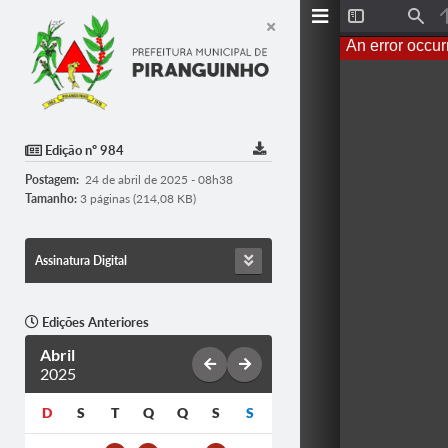
Toggle
Find
Sidebar
An error occur
Edição nº 984
Postagem:
24 de abril de 2025 - 08h38
Tamanho:
3 páginas (214,08 KB)
Assinatura Digital
Edições Anteriores
Abril
2025
D
S
T
Q
Q
S
S