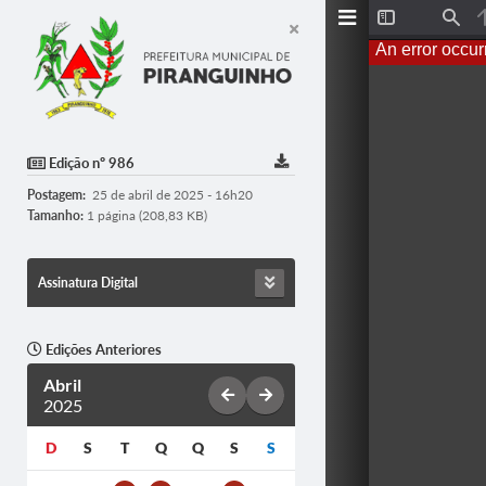
Toggle
Find
Sidebar
An error occur
Edição nº 986
Postagem:
25 de abril de 2025 - 16h20
Tamanho:
1 página (208,83 KB)
Assinatura Digital
Edições Anteriores
Abril
2025
D
S
T
Q
Q
S
S