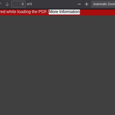
of 0
Previous
Next
Zoom
Zoom
Out
In
red while loading the PDF.
More Information