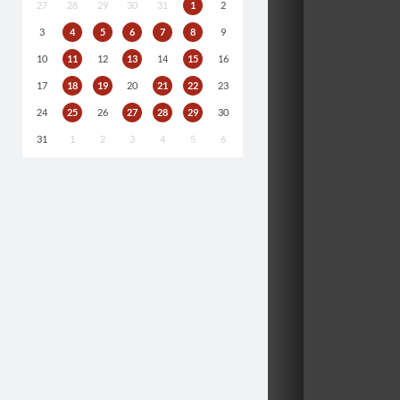
27
28
29
30
31
1
2
3
4
5
6
7
8
9
10
11
12
13
14
15
16
17
18
19
20
21
22
23
24
25
26
27
28
29
30
31
1
2
3
4
5
6