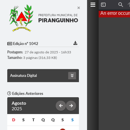
Toggle
Find
Sidebar
An error occur
Edição nº 1042
Postagem:
27 de agosto de 2025 - 16h33
Tamanho:
3 páginas (316,33 KB)
Assinatura Digital
Edições Anteriores
Agosto
2025
D
S
T
Q
Q
S
S