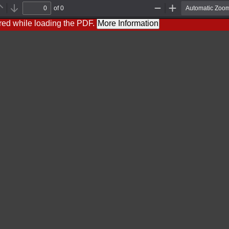
of 0
Previous
Next
Zoom
Zoom
Out
In
red while loading the PDF.
More Information