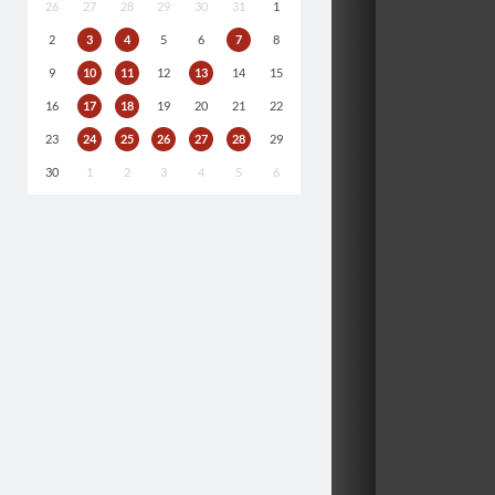
26
27
28
29
30
31
1
2
3
4
5
6
7
8
9
10
11
12
13
14
15
16
17
18
19
20
21
22
23
24
25
26
27
28
29
30
1
2
3
4
5
6