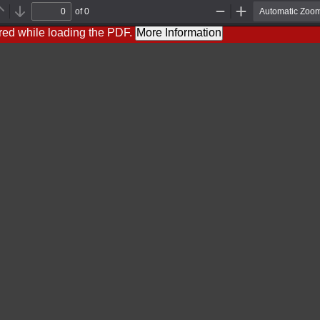
of 0
Previous
Next
Zoom
Zoom
Out
In
red while loading the PDF.
More Information