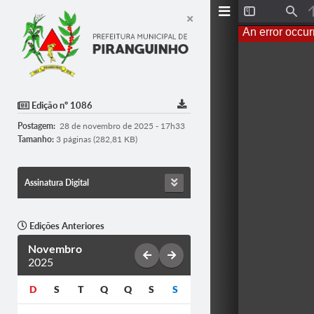
Toggle
Find
Sidebar
An error occur
Edição nº 1086
Postagem:
28 de novembro de 2025 - 17h33
Tamanho:
3 páginas (282,81 KB)
Assinatura Digital
Edições Anteriores
Novembro
2025
D
S
T
Q
Q
S
S