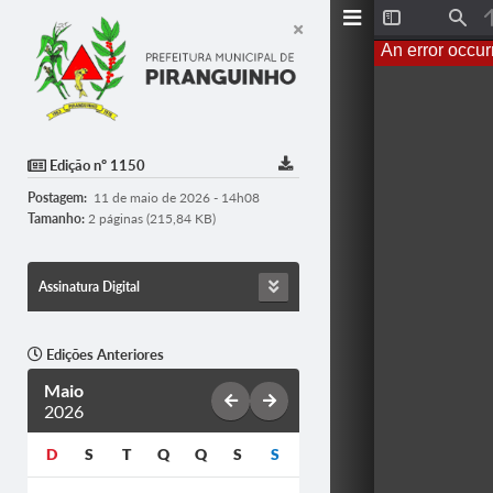
Toggle
Find
Sidebar
An error occur
Edição nº 1150
Postagem:
11 de maio de 2026 - 14h08
Tamanho:
2 páginas (215,84 KB)
Assinatura Digital
Edições Anteriores
Maio
2026
D
S
T
Q
Q
S
S