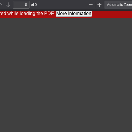
of 0
Previous
Next
Zoom
Zoom
Out
In
red while loading the PDF.
More Information