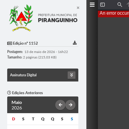
Toggle
Find
Sidebar
An error occur
Edição nº 1152
Postagem:
13 de maio de 2026 - 16h22
Tamanho:
2 páginas (215,03 KB)
Assinatura Digital
Edições Anteriores
Maio
2026
D
S
T
Q
Q
S
S