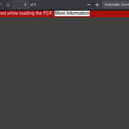
of 0
Previous
Next
Zoom
Zoom
Out
In
red while loading the PDF.
More Information