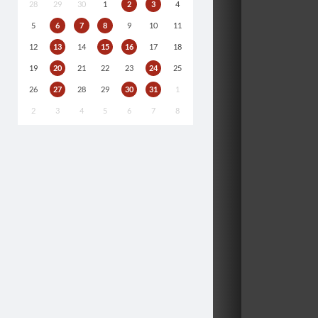
28
29
30
1
2
3
4
5
6
7
8
9
10
11
12
13
14
15
16
17
18
19
20
21
22
23
24
25
26
27
28
29
30
31
1
2
3
4
5
6
7
8