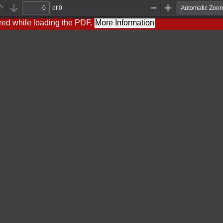
of 0
Previous
Next
Zoom
Zoom
Out
In
red while loading the PDF.
More Information