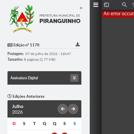
Toggle
Find
Sidebar
An error occur
Edição nº 1178
Postagem:
07 de julho de 2026 - 16h47
Tamanho:
8 páginas (2,77 MB)
Assinatura Digital
Edições Anteriores
Julho
2026
D
S
T
Q
Q
S
S