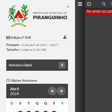
Toggle
Find
Sidebar
An error occur
Edição nº 838
Postagem:
23 de abril de 2024 - 16h17
Tamanho:
2 páginas (1,06 MB)
Assinatura Digital
Edições Anteriores
Abril
2024
D
S
T
Q
Q
S
S