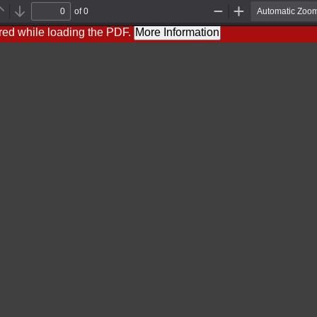
of 0
Previous
Next
Zoom
Zoom
Out
In
red while loading the PDF.
More Information