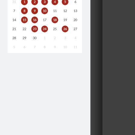
31
1
2
3
4
5
6
7
8
9
10
11
12
13
14
15
16
17
18
19
20
21
22
23
24
25
26
27
28
29
30
1
2
3
4
5
6
7
8
9
10
11