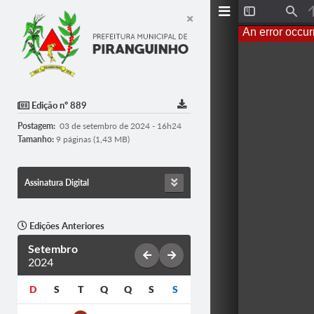
Toggle
Find
Sidebar
An error occur
Edição nº 889
Postagem:
03 de setembro de 2024 - 16h24
Tamanho:
9 páginas (1,43 MB)
Assinatura Digital
Edições Anteriores
Setembro
2024
D
S
T
Q
Q
S
S