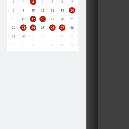
1
2
3
4
5
6
7
8
9
10
11
12
13
14
15
16
17
18
19
20
21
22
23
24
25
26
27
28
29
30
1
2
3
4
5
6
7
8
9
10
11
12