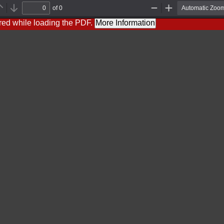
of 0
Previous
Next
Zoom
Zoom
Out
In
red while loading the PDF.
More Information