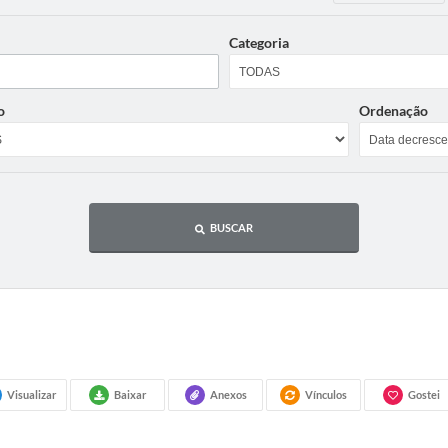
Categoria
o
Ordenação
BUSCAR
Visualizar
Baixar
Anexos
Vínculos
Gostei