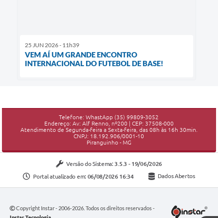
25 JUN 2026 - 11h39
VEM AÍ UM GRANDE ENCONTRO
INTERNACIONAL DO FUTEBOL DE BASE!
Telefone: WhastApp (35) 99809-3052
Endereço: Av: Alf Renno, nº200 | CEP: 37508-000
Atendimento de Segunda-feira a Sexta-feira, das 08h às 16h 30min.
CNPJ: 18.192.906/0001-10
Piranguinho - MG
Versão do Sistema:
3.5.3 - 19/06/2026
Portal atualizado em:
06/08/2026 16:34
Dados Abertos
Copyright Instar - 2006-2026. Todos os direitos reservados -
Instar Tecnologia