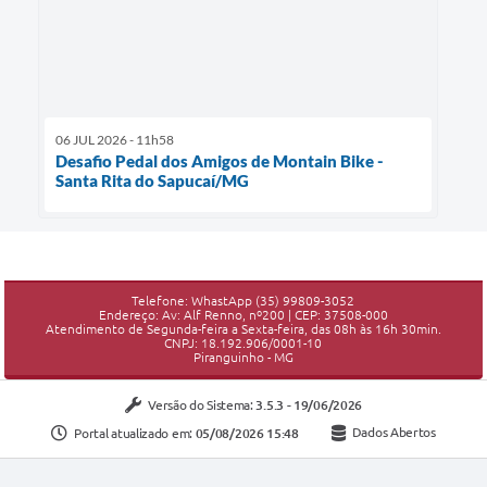
06 JUL 2026 - 11h58
Desafio Pedal dos Amigos de Montain Bike -
Santa Rita do Sapucaí/MG
Telefone: WhastApp (35) 99809-3052
Endereço: Av: Alf Renno, nº200 | CEP: 37508-000
Atendimento de Segunda-feira a Sexta-feira, das 08h às 16h 30min.
CNPJ: 18.192.906/0001-10
Piranguinho - MG
Versão do Sistema:
3.5.3 - 19/06/2026
Portal atualizado em:
05/08/2026 15:48
Dados Abertos