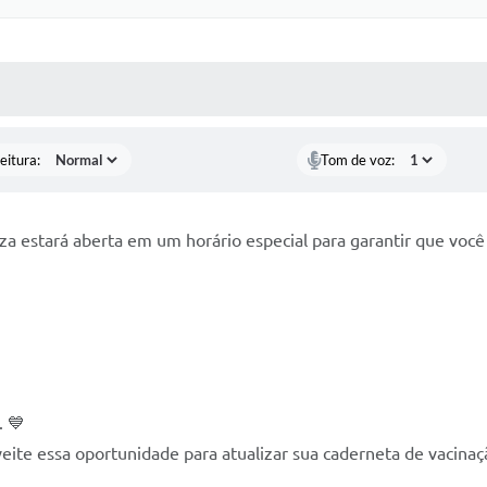
 MÍDIAS
RECEBA NOTÍCIAS
eitura:
Tom de voz:
uza estará aberta em um horário especial para garantir que voc
. 💙
eite essa oportunidade para atualizar sua caderneta de vacinaç