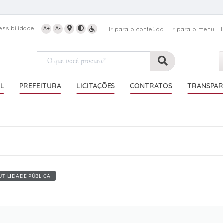
essibilidade
A+
A-
Ir para o conteúdo
Ir para o menu
AL
PREFEITURA
LICITAÇÕES
CONTRATOS
TRANSPAR
UTILIDADE PÚBLICA