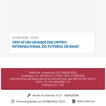
25 JUN 2026 - 11h39
VEM AÍ UM GRANDE ENCONTRO
INTERNACIONAL DO FUTEBOL DE BASE!
Telefone: WhastApp (35) 99809-3052
Endereço: Av: Alf Renno, nº200 | CEP: 37508-000
Atendimento de Segunda-feira a Sexta-feira, das 08h às 16h 30min.
CNPJ: 18.192.906/0001-10
Piranguinho - MG
Versão do Sistema:
3.5.3 - 19/06/2026
Portal atualizado em:
07/08/2026 16:25
Dados Abertos