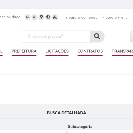
essibilidade
A+
A-
Ir para o conteúdo
Ir para o menu
AL
PREFEITURA
LICITAÇÕES
CONTRATOS
TRANSPAR
BUSCA DETALHADA
Subcategoria