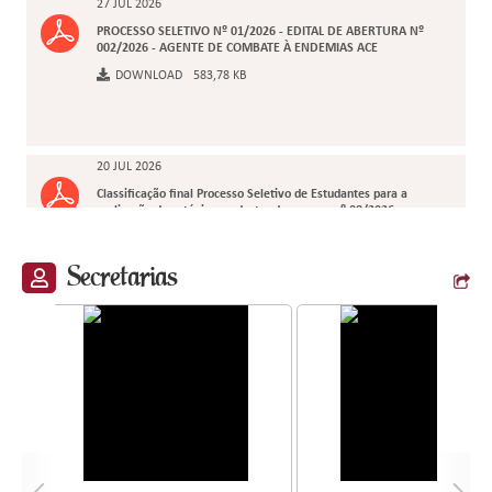
27 JUL 2026
PROCESSO SELETIVO Nº 01/2026 - EDITAL DE ABERTURA Nº
002/2026 - AGENTE DE COMBATE À ENDEMIAS ACE
DOWNLOAD
583,78 KB
20 JUL 2026
Classificação final Processo Seletivo de Estudantes para a
realização de estágio e cadastro de reserva nº 08/2026
DOWNLOAD
349,94 KB
Secretarias
08 JUL 2026
PROCESSO SELETIVO DE ESTUDANTES PARA A REALIZAÇÃO
DE ESTÁGIO E CADASTRO DE RESERVA - EDITAL Nº
008/2026
DOWNLOAD
267,17 KB