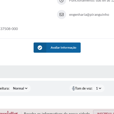
Funcionamento: das 8h às 12
engenharia@piranguinho
, 37508-000
Avaliar Informação
 MÍDIAS
eitura:
Tom de voz:
ewsletter
Receba os informativos da nossa cidade
INSCREVA-