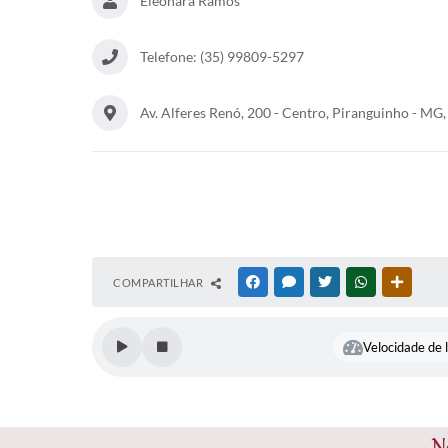
Eleonara Ramos
Telefone: (35) 99809-5297
Av. Alferes Renó, 200 - Centro, Piranguinho - MG
COMPARTILHAR
FACEBOOK
MESSENGER
TWITTER
WHATSAPP
OUTRAS
Velocidade de l
N