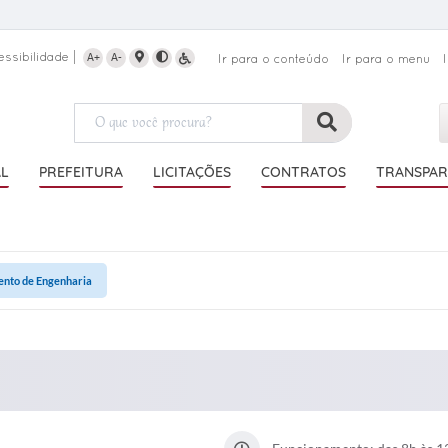
essibilidade
A+
A-
Ir para o conteúdo
Ir para o menu
AL
PREFEITURA
LICITAÇÕES
CONTRATOS
TRANSPAR
nto de Engenharia