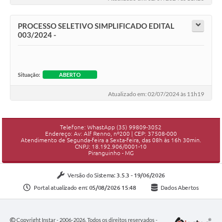
PROCESSO SELETIVO SIMPLIFICADO EDITAL
003/2024 -
Situação:
ABERTO
Atualizado em: 02/07/2024 às 11h19
Telefone: WhastApp (35) 99809-3052
Endereço: Av: Alf Renno, nº200 | CEP: 37508-000
Atendimento de Segunda-feira a Sexta-feira, das 08h às 16h 30min.
CNPJ: 18.192.906/0001-10
Piranguinho - MG
Versão do Sistema:
3.5.3 - 19/06/2026
Portal atualizado em:
05/08/2026 15:48
Dados Abertos
Copyright Instar - 2006-2026. Todos os direitos reservados -