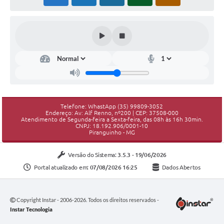
Telefone: WhastApp (35) 99809-3052
Endereço: Av: Alf Renno, nº200 | CEP: 37508-000
Atendimento de Segunda-feira a Sexta-feira, das 08h às 16h 30min.
CNPJ: 18.192.906/0001-10
Piranguinho - MG
Versão do Sistema:
3.5.3 - 19/06/2026
Portal atualizado em:
07/08/2026 16:25
Dados Abertos
Copyright Instar - 2006-2026. Todos os direitos reservados -
Instar Tecnologia