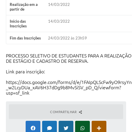
Realização em a
14/03/2022
partir de
Início das
14/03/2022
Inscrições
Fim das Inscrições
24/03/2022 às 23h59
PROCESSO SELETIVO DE ESTUDANTES PARA A REALIZAÇÃO
DE ESTÁGIO E CADASTRO DE RESERVA.
Link para inscrição:
https://docs.google.com/forms/d/e/1FAIpQLScFw9yO9rsyYn
_w2LcyDUa_xAV6H37dDg9b8MvSiSV_pD_Q/viewform?
usp=sf_link
COMPARTILHAR