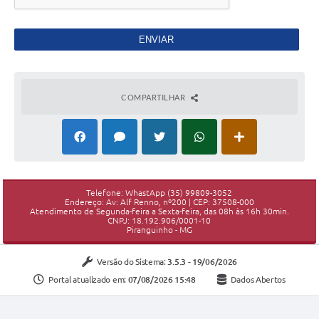
COMPARTILHAR
Telefone: WhastApp (35) 99809-3052
Endereço: Av: Alf Renno, nº200 | CEP: 37508-000
Atendimento de Segunda-feira a Sexta-feira, das 08h às 16h 30min.
CNPJ: 18.192.906/0001-10
Piranguinho - MG
Versão do Sistema:
3.5.3 - 19/06/2026
Portal atualizado em:
07/08/2026 15:48
Dados Abertos