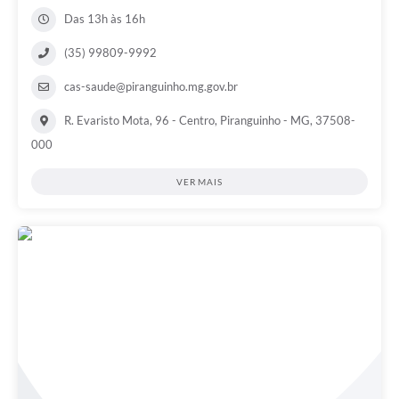
Das 13h às 16h
(35) 99809-9992
cas-saude@piranguinho.mg.gov.br
R. Evaristo Mota, 96 - Centro, Piranguinho - MG, 37508-
000
VER MAIS