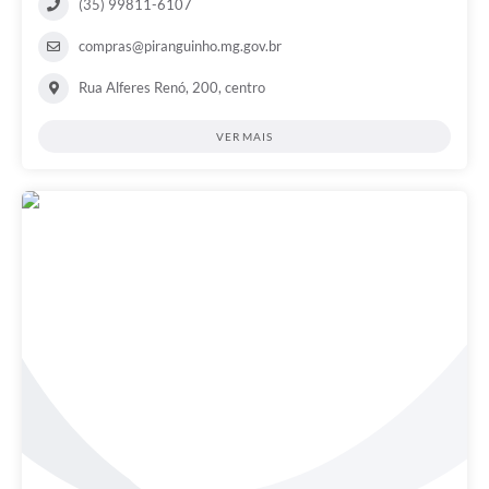
(35) 99811-6107
compras@piranguinho.mg.gov.br
Rua Alferes Renó, 200, centro
VER MAIS