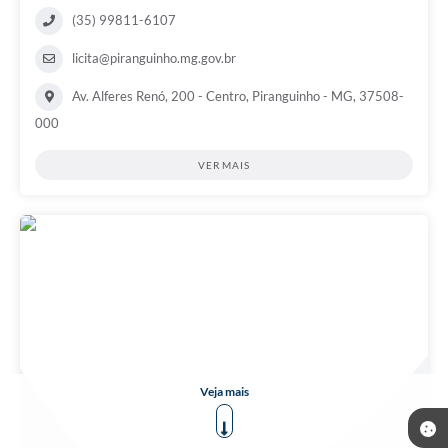
(35) 99811-6107
licita@piranguinho.mg.gov.br
Av. Alferes Renó, 200 - Centro, Piranguinho - MG, 37508-
000
VER MAIS
Veja mais