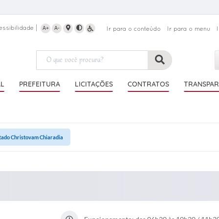
essibilidade
A+
A-
Ir para o conteúdo
Ir para o menu
AL
PREFEITURA
LICITAÇÕES
CONTRATOS
TRANSPAR
tado Christovam Chiaradia