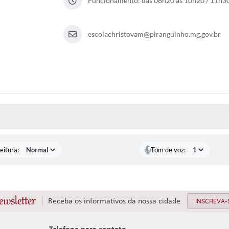
Funcionamento: das 06h20 às 10h20 / 11h3
escolachristovam@piranguinho.mg.gov.br
 MÍDIAS
eitura:
Tom de voz:
ewsletter
Receba os informativos da nossa cidade
INSCREVA-