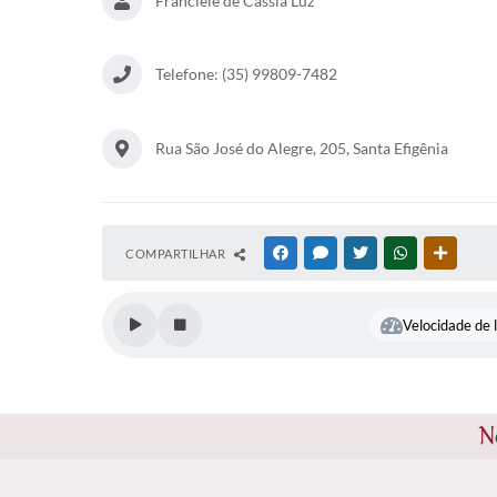
Franciele de Cássia Luz
Telefone: (35) 99809-7482
Rua São José do Alegre, 205, Santa Efigênia
COMPARTILHAR
FACEBOOK
MESSENGER
TWITTER
WHATSAPP
OUTRAS
Velocidade de l
N