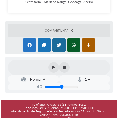
Secretária - Mariana Rangel Gonzaga Ribeiro
COMPARTILHAR
Telefone: WhastApp (35) 99809-3052
Endereço: Av: Alf Renno, nº200 | CEP: 37508-000
Atendimento de Segunda-feira a Sexta-feira, das 08h às 16h 30min.
CNPJ: 18.192.906/0001-10