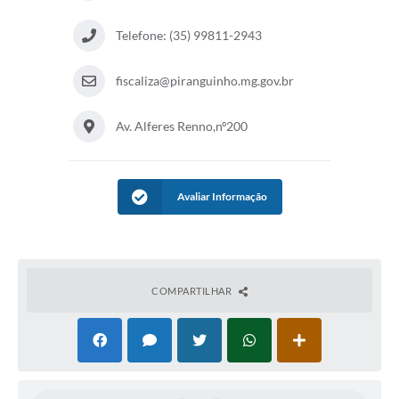
Telefone: (35) 99811-2943
fiscaliza@piranguinho.mg.gov.br
Av. Alferes Renno,nº200
Avaliar Informação
COMPARTILHAR