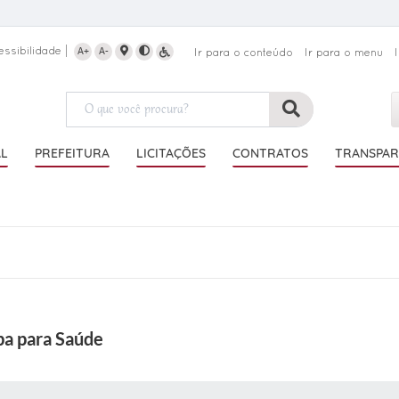
essibilidade
A+
A-
Ir para o conteúdo
Ir para o menu
AL
PREFEITURA
LICITAÇÕES
CONTRATOS
TRANSPAR
ba para Saúde