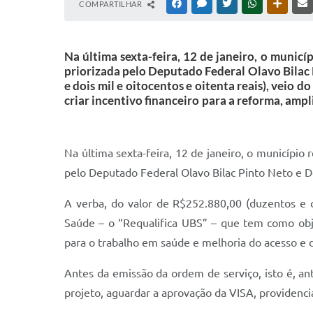
COMPARTILHAR
FACEBOOK
MESSENGER
TWITTER
WHATSAPP
OUTRAS
Na última sexta-feira, 12 de janeiro, o munic
priorizada pelo Deputado Federal Olavo Bilac
e dois mil e oitocentos e oitenta reais), veio
criar incentivo financeiro para a reforma, am
Na última sexta-feira, 12 de janeiro, o municípi
pelo Deputado Federal Olavo Bilac Pinto Neto e 
A verba, do valor de R$252.880,00 (duzentos e c
Saúde – o “Requalifica UBS” – que tem como obje
para o trabalho em saúde e melhoria do acesso e 
Antes da emissão da ordem de serviço, isto é, ant
projeto, aguardar a aprovação da VISA, providenciar