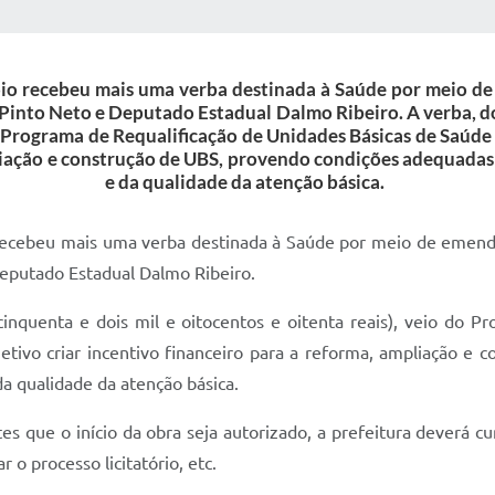
 MÍDIAS
RECEBA NOTÍCIAS
ípio recebeu mais uma verba destinada à Saúde por meio d
 Pinto Neto e Deputado Estadual Dalmo Ribeiro. A verba, d
 do Programa de Requalificação de Unidades Básicas de Saúd
pliação e construção de UBS, provendo condições adequadas
e da qualidade da atenção básica.
o recebeu mais uma verba destinada à Saúde por meio de emenda
Deputado Estadual Dalmo Ribeiro.
inquenta e dois mil e oitocentos e oitenta reais), veio do P
tivo criar incentivo financeiro para a reforma, ampliação e
da qualidade da atenção básica.
es que o início da obra seja autorizado, a prefeitura deverá c
 o processo licitatório, etc.