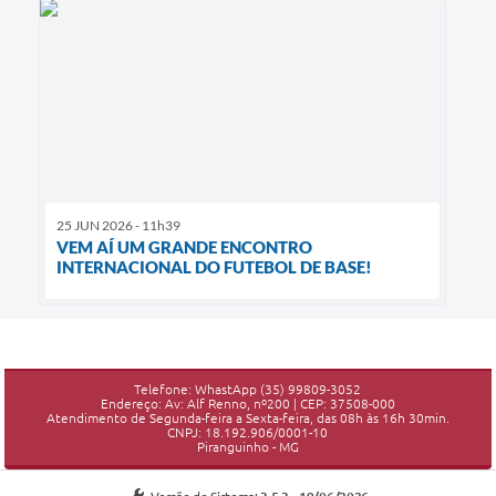
25 JUN 2026 - 11h39
VEM AÍ UM GRANDE ENCONTRO
INTERNACIONAL DO FUTEBOL DE BASE!
Telefone: WhastApp (35) 99809-3052
Endereço: Av: Alf Renno, nº200 | CEP: 37508-000
Atendimento de Segunda-feira a Sexta-feira, das 08h às 16h 30min.
CNPJ: 18.192.906/0001-10
Piranguinho - MG