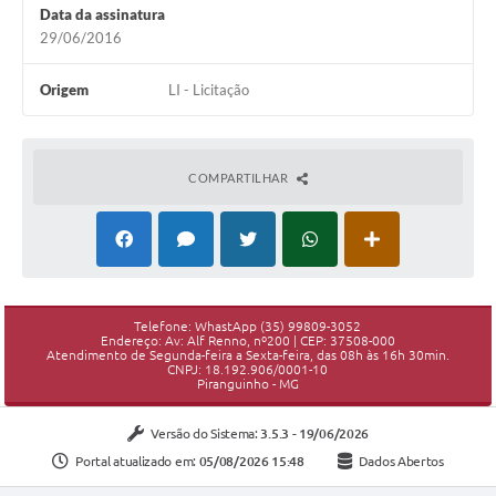
Data da assinatura
29/06/2016
Origem
LI - Licitação
COMPARTILHAR
Telefone: WhastApp (35) 99809-3052
Endereço: Av: Alf Renno, nº200 | CEP: 37508-000
Atendimento de Segunda-feira a Sexta-feira, das 08h às 16h 30min.
CNPJ: 18.192.906/0001-10
Piranguinho - MG
Versão do Sistema:
3.5.3 - 19/06/2026
Portal atualizado em:
05/08/2026 15:48
Dados Abertos