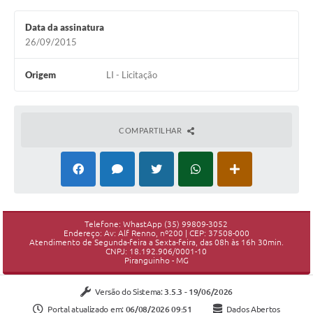
Data da assinatura
26/09/2015
Origem
LI - Licitação
COMPARTILHAR
Telefone: WhastApp (35) 99809-3052
Endereço: Av: Alf Renno, nº200 | CEP: 37508-000
Atendimento de Segunda-feira a Sexta-feira, das 08h às 16h 30min.
CNPJ: 18.192.906/0001-10
Piranguinho - MG
Versão do Sistema:
3.5.3 - 19/06/2026
Portal atualizado em:
06/08/2026 09:51
Dados Abertos