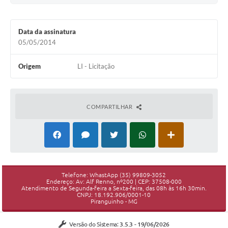
Data da assinatura
05/05/2014
Origem
LI - Licitação
COMPARTILHAR
Telefone: WhastApp (35) 99809-3052
Endereço: Av: Alf Renno, nº200 | CEP: 37508-000
Atendimento de Segunda-feira a Sexta-feira, das 08h às 16h 30min.
CNPJ: 18.192.906/0001-10
Piranguinho - MG
Versão do Sistema:
3.5.3 - 19/06/2026