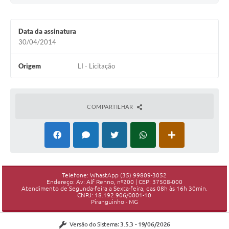
Data da assinatura
30/04/2014
Origem
LI - Licitação
COMPARTILHAR
Telefone: WhastApp (35) 99809-3052
Endereço: Av: Alf Renno, nº200 | CEP: 37508-000
Atendimento de Segunda-feira a Sexta-feira, das 08h às 16h 30min.
CNPJ: 18.192.906/0001-10
Piranguinho - MG
Versão do Sistema:
3.5.3 - 19/06/2026