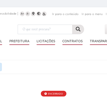
essibilidade
A+
A-
Ir para o conteúdo
Ir para o menu
AL
PREFEITURA
LICITAÇÕES
CONTRATOS
TRANSPAR
ENCERRADO