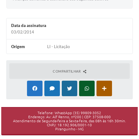
Data da assinatura
03/02/2014
Origem
LI - Licitação
COMPARTILHAR
Telefone: WhastApp (35) 99809-3052
Endereço: Av: Alf Renno, nº200 | CEP: 37508-000
Atendimento de Segunda-feira a Sexta-feira, das 08h às 16h 30min.
CNPJ: 18.192.906/0001-10
Piranguinho - MG