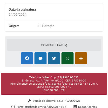
Data da assinatura
14/01/2014
Origem
LI - Licitação
COMPARTILHAR
Telefone: WhastApp (35) 99809-3052
Endereço: Av: Alf Renno, nº200 | CEP: 37508-000
Atendimento de Segunda-feira a Sexta-feira, das 08h às 16h 30min.
CNPJ: 18.192.906/0001-10
Piranguinho - MG
Versão do Sistema:
3.5.3 - 19/06/2026
Portal atualizado em:
06/08/2026 16:34
Dados Abertos