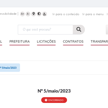
essibilidade
A+
A-
Ir para o conteúdo
Ir para o menu
AL
PREFEITURA
LICITAÇÕES
CONTRATOS
TRANSPAR
º 5/maio/2023
Nº 5/maio/2023
ENCERRADO