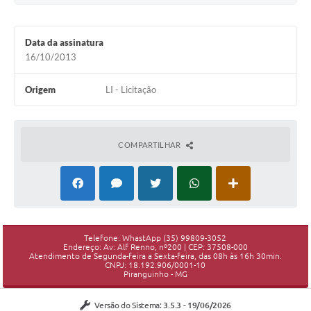
Data da assinatura
16/10/2013
Origem
LI - Licitação
COMPARTILHAR
Telefone: WhastApp (35) 99809-3052
Endereço: Av: Alf Renno, nº200 | CEP: 37508-000
Atendimento de Segunda-feira a Sexta-feira, das 08h às 16h 30min.
CNPJ: 18.192.906/0001-10
Piranguinho - MG
Versão do Sistema:
3.5.3 - 19/06/2026