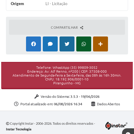
Origem
LI - Licitação
COMPARTILHAR
Telefone: WhastApp (35) 99809-3052
Endereço: Av: Alf Renno, nº200 | CEP: 37508-000
Atendimento de Segunda-feira a Sexta-feira, das 08h às 16h 30min.
CNPJ: 18.192.906/0001-10
Piranguinho - MG
Versão do Sistema:
3.5.3 - 19/06/2026
Portal atualizado em:
06/08/2026 16:34
Dados Abertos
Copyright Instar - 2006-2026. Todos os direitos reservados -
Instar Tecnologia