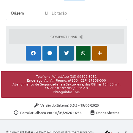
Origem
LI - Licitação
COMPARTILHAR
Telefone: WhastApp (35) 99809-3052
Endereço: Av: Alf Renno, nº200 | CEP: 37508-000
Atendimento de Segunda-feira a Sexta-feira, das 08h às 16h 30min.
CNPJ: 18.192.906/0001-10
Piranguinho - MG
Versão do Sistema:
3.5.3 - 19/06/2026
Portal atualizado em:
06/08/2026 16:34
Dados Abertos
Copyright Instar - 2006-2026. Todos os direitos reservados -