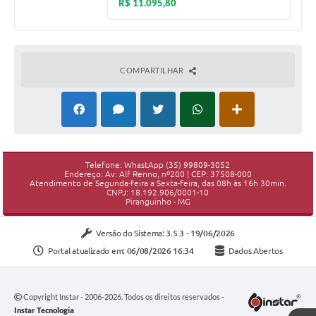
R$ 11.095,80
COMPARTILHAR
Telefone: WhastApp (35) 99809-3052
Endereço: Av: Alf Renno, nº200 | CEP: 37508-000
Atendimento de Segunda-feira a Sexta-feira, das 08h às 16h 30min.
CNPJ: 18.192.906/0001-10
Piranguinho - MG
Versão do Sistema:
3.5.3 - 19/06/2026
Portal atualizado em:
06/08/2026 16:34
Dados Abertos
Copyright Instar - 2006-2026. Todos os direitos reservados -
Instar Tecnologia