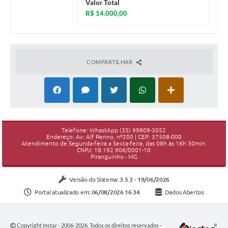
Valor Total
R$ 14.000,00
COMPARTILHAR
Telefone: WhastApp (35) 99809-3052
Endereço: Av: Alf Renno, nº200 | CEP: 37508-000
Atendimento de Segunda-feira a Sexta-feira, das 08h às 16h 30min.
CNPJ: 18.192.906/0001-10
Piranguinho - MG
Versão do Sistema:
3.5.3 - 19/06/2026
Portal atualizado em:
06/08/2026 16:34
Dados Abertos
Copyright Instar - 2006-2026. Todos os direitos reservados -