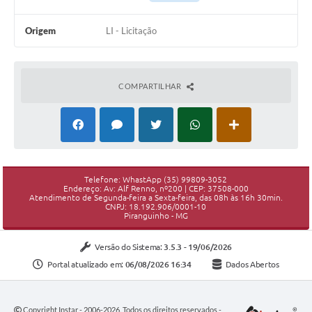
Origem
LI - Licitação
COMPARTILHAR
Telefone: WhastApp (35) 99809-3052
Endereço: Av: Alf Renno, nº200 | CEP: 37508-000
Atendimento de Segunda-feira a Sexta-feira, das 08h às 16h 30min.
CNPJ: 18.192.906/0001-10
Piranguinho - MG
Versão do Sistema:
3.5.3 - 19/06/2026
Portal atualizado em:
06/08/2026 16:34
Dados Abertos
Copyright Instar - 2006-2026. Todos os direitos reservados -