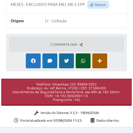
MESES– EXCLUSIVO PARA MEI, ME E EPP
Acessar
Origem
LI - Licitação
COMPARTILHAR
Telefone: WhastApp (35) 99809-3052
Endereço: Av: Alf Renno, nº200 | CEP: 37508-000
Atendimento de Segunda-feira a Sexta-feira, das 08h às 16h 30min.
CNPJ: 18.192.906/0001-10
Piranguinho - MG
Versão do Sistema:
3.5.3 - 19/06/2026
Portal atualizado em:
07/08/2026 11:23
Dados Abertos