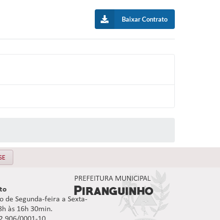
Baixar Contrato
SE
to
 de Segunda-feira a Sexta-
08h às 16h 30min.
92.906/0001-10