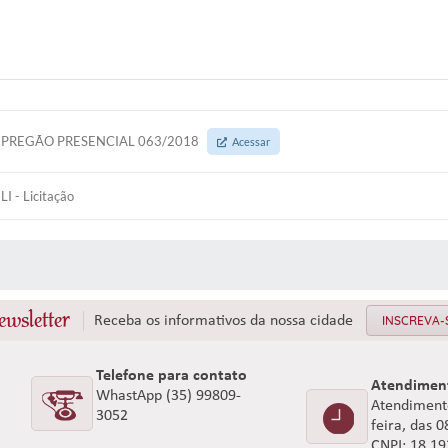
PREGÃO PRESENCIAL 063/2018
Acessar
LI - Licitação
 MÍDIAS
ewsletter
Receba os informativos da nossa cidade
INSCREVA-
Telefone para contato
Atendimen
WhastApp (35) 99809-
Atendimento
3052
feira, das 
CNPJ: 18.1