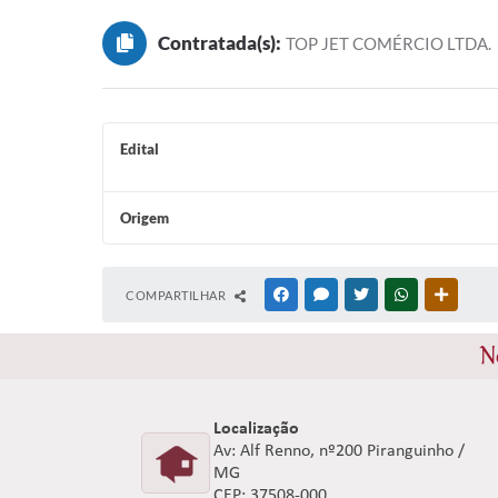
Contratada(s):
TOP JET COMÉRCIO LTDA.
Edital
Origem
COMPARTILHAR
FACEBOOK
MESSENGER
TWITTER
WHATSAPP
OUTRAS
N
Localização
Av: Alf Renno, nº200 Piranguinho /
MG
CEP: 37508-000