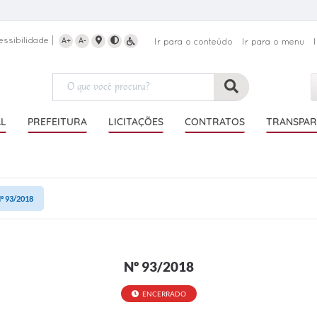
essibilidade
A+
A-
Ir para o conteúdo
Ir para o menu
AL
PREFEITURA
LICITAÇÕES
CONTRATOS
TRANSPAR
º 93/2018
Nº 93/2018
ENCERRADO