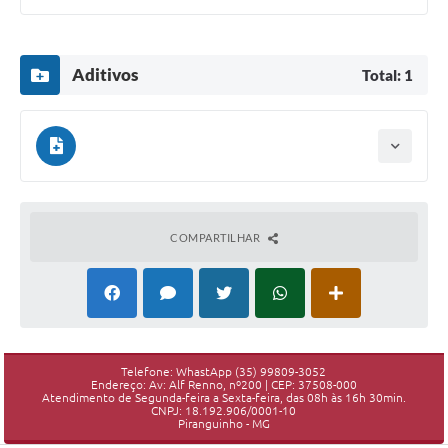
Aditivos
Total: 1
Assinado em: 17/02/2017
Observações: PLANO DE TRABALHO CASA PADRE
Baixar
QUINZINHO
COMPARTILHAR
Telefone: WhastApp (35) 99809-3052
Endereço: Av: Alf Renno, nº200 | CEP: 37508-000
Atendimento de Segunda-feira a Sexta-feira, das 08h às 16h 30min.
CNPJ: 18.192.906/0001-10
Piranguinho - MG