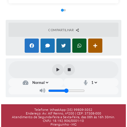
COMPARTILHAR
Telefone: WhastApp (35) 99809-3052
Endereço: Av: Alf Renno, nº200 | CEP: 37508-000
Atendimento de Segunda-feira a Sexta-feira, das 08h às 16h 30min.
CNPJ: 18.192.906/0001-10
Piranguinho - MG