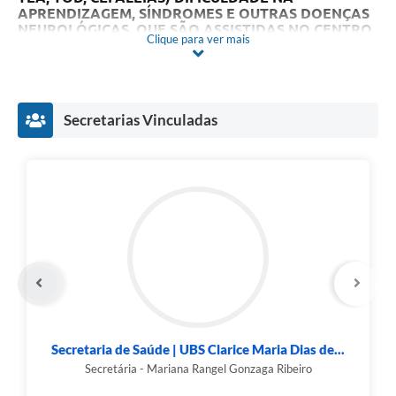
APRENDIZAGEM, SÍNDROMES E OUTRAS DOENÇAS
NEUROLÓGICAS, QUE SÃO ASSISTIDAS NO CENTRO
Clique para ver mais
ESPECIALIZADO EDUCACIONAL MULTIDICIPLINAR
PARA ATENDER A SECRETARIA MUNICIPAL DE
EDUCAÇÃO
conforme especificações constantes dos
Anexos que integram este Edital.
Secretarias Vinculadas
Secretaria de Saúde | UBS Clarice Maria Dias de...
Secretária - Mariana Rangel Gonzaga Ribeiro